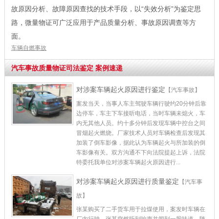
故原因分析、故障原因查找的技术手段，以“失效分析”为鉴定思
路，微量物证可广泛应用于产品质量分析、事故原因调查等方
面。
车辆自燃事故
汽车事故质量物证司法鉴定 案例速递
对涉案车辆起火原因进行鉴定
【
汽车事故
】
案发当天，当事人车主驾驶车辆行驶约20分钟后靠
边停车，车主下车接听电话，当时车辆未熄火，车
内无其他人员。约十多分钟后发现车辆中控台之间
冒烟起火燃烧。厂家技术人员对车辆检查后发现其
加装了倒车影像，据此认为车辆起火与所加装的倒
车影像有关。双方沟通不下向法院提起上诉，法院
特委托我单位对涉案车辆起火原因进行...
对涉案车辆起火原因进行质量鉴定
【
汽车事
故
】
张某购买了二手货车用于拉煤使用，案发时车辆在