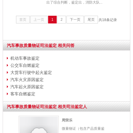
出了综合判断，鉴定出，消防大队...
首页
上一页
1
2
下一页
尾页
共18条记录
汽车事故质量物证司法鉴定 相关问答
机动车事故鉴定
公交车自燃鉴定
大货车行驶中起火鉴定
汽车火灾原因鉴定
汽车起火原因鉴定
客车自燃鉴定
汽车事故质量物证司法鉴定 相关司法鉴定人
罗喜清
董国武
微量物证鉴定
微量物证（包含产