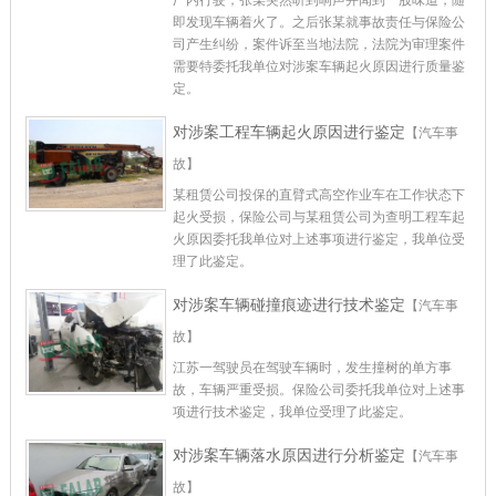
厂内行驶，张某突然听到响声并闻到一股味道，随
即发现车辆着火了。之后张某就事故责任与保险公
司产生纠纷，案件诉至当地法院，法院为审理案件
需要特委托我单位对涉案车辆起火原因进行质量鉴
定。
对涉案工程车辆起火原因进行鉴定
【
汽车事
故
】
某租赁公司投保的直臂式高空作业车在工作状态下
起火受损，保险公司与某租赁公司为查明工程车起
火原因委托我单位对上述事项进行鉴定，我单位受
理了此鉴定。
对涉案车辆碰撞痕迹进行技术鉴定
【
汽车事
故
】
江苏一驾驶员在驾驶车辆时，发生撞树的单方事
故，车辆严重受损。保险公司委托我单位对上述事
项进行技术鉴定，我单位受理了此鉴定。
对涉案车辆落水原因进行分析鉴定
【
汽车事
故
】